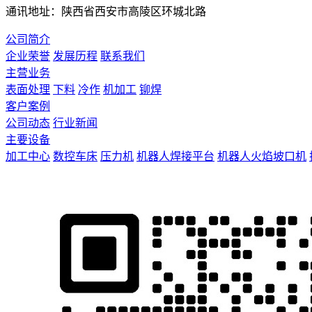
通讯地址：
陕西省西安市高陵区环城北路
公司简介
企业荣誉
发展历程
联系我们
主营业务
表面处理
下料
冷作
机加工
铆焊
客户案例
公司动态
行业新闻
主要设备
加工中心
数控车床
压力机
机器人焊接平台
机器人火焰坡口机