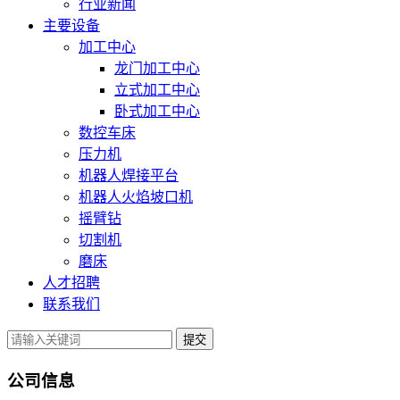
行业新闻
主要设备
加工中心
龙门加工中心
立式加工中心
卧式加工中心
数控车床
压力机
机器人焊接平台
机器人火焰坡口机
摇臂钻
切割机
磨床
人才招聘
联系我们
提交
公司信息