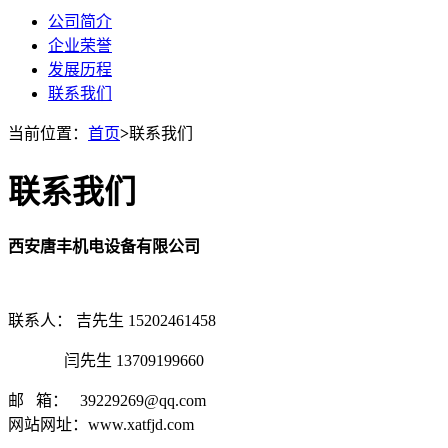
公司简介
企业荣誉
发展历程
联系我们
当前位置：
首页
>
联系我们
联系我们
西安唐丰机电设备有限公司
联系人： 吉先生 15202461458
闫先生 13709199660
邮 箱： 39229269@qq.com
网站网址：
www.xatfjd.com