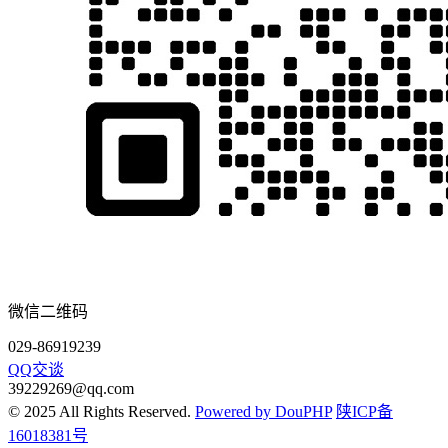
微信二维码
029-86919239
QQ交谈
39229269@qq.com
© 2025 All Rights Reserved.
Powered by DouPHP
陕ICP备
16018381号