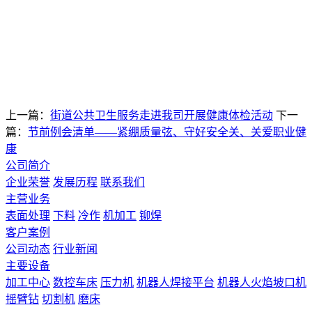
上一篇：
街道公共卫生服务走进我司开展健康体检活动
下一
篇：
节前例会清单——紧绷质量弦、守好安全关、关爱职业健
康
公司简介
企业荣誉
发展历程
联系我们
主营业务
表面处理
下料
冷作
机加工
铆焊
客户案例
公司动态
行业新闻
主要设备
加工中心
数控车床
压力机
机器人焊接平台
机器人火焰坡口机
摇臂钻
切割机
磨床